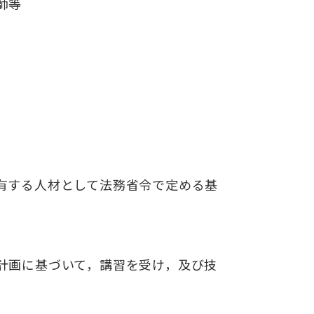
師等
有する人材として法務省令で定
める基
計画に基づいて，講習を受け，
及び技