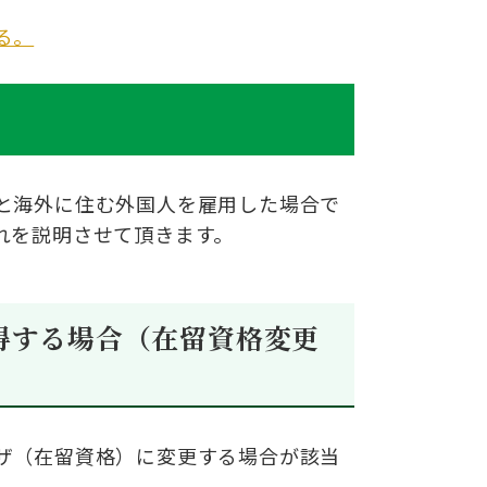
る。
と海外に住む外
国人を雇用し
た場合で
れを説明させて頂きま
す。
得する場合
（在留資格
変更
ザ（在留資格）に変更する場合
が該当