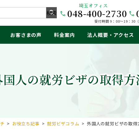
埼玉オフィス
048-400-2730
受付時間 9：00～19：3
お客さまの声
料金案内
法人概要・アクセス
外国人の就労ビザの取得方
チ
>
お役立ち記事
>
就労ビザコラム
>
外国人の就労ビザの取得