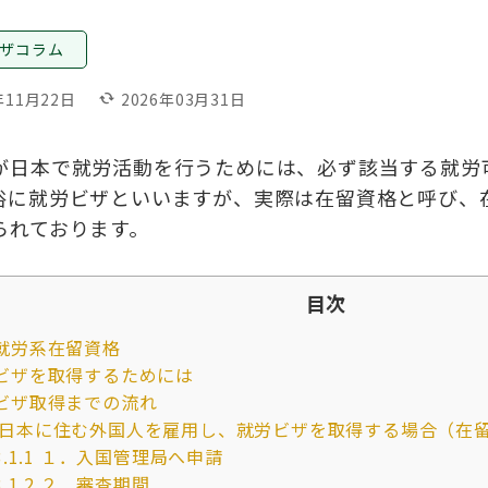
ザコラム
年11月22日
cached
2026年03月31日
が日本で就労活動を行うためには、必ず該当する就労
俗に就労ビザといいますが、実際は在留資格と呼び、
られております。
目次
就労系在留資格
ビザを取得するためには
ビザ取得までの流れ
日本に住む外国人を雇用し、就労ビザを取得する場合（在
3.1.1
１．入国管理局へ申請
3.1.2
２．審査期間