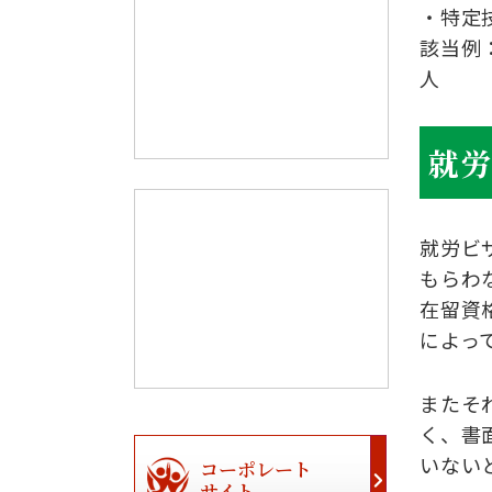
・特定
該当例
人
就
就労ビ
もらわ
在留資
によっ
またそ
く、書
いない
コーポレート
サイト