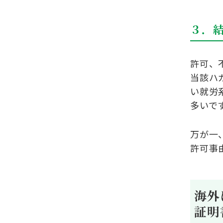
３．
許可、
当該ハ
い就労
多いで
万が一
許可事
海外
証明