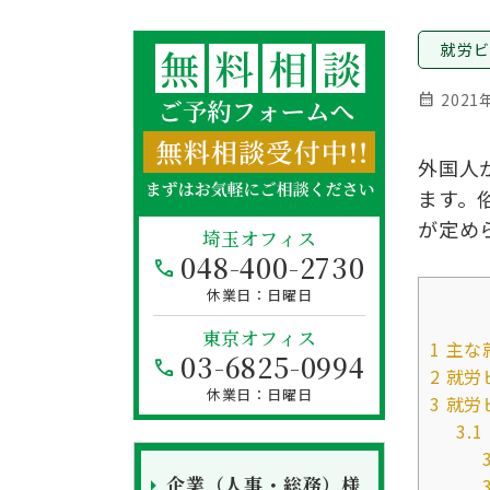
就労ビ
calendar_month
2021
外国人
ます。
が定め
埼玉オフィス
048-400-2730
日曜日
東京オフィス
1
主な
03-6825-0994
2
就労
日曜日
3
就労
3.1
企業（人事・総務）様