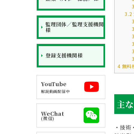
3.2
監理団体／監理支援機関
様
登録支援機関様
4
無料
YouTube
解説動画配信中
主
WeChat
(微信)
・技術