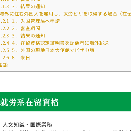
3.1.3
３．結果の通知
海外に住む外国人を雇用し、就労ビザを取得する場合（在
3.2.1
１．入国管理局へ申請
3.2.2
２．審査期間
3.2.3
３．結果の通知
3.2.4
４．在留資格認定証明書を配偶者に海外郵送
3.2.5
５．外国の現地日本大使館でビザ申請
3.2.6
６．来日
相談
な就労系在留資格
・人文知識・国際業務