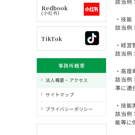
該当例
Redbook
(小红书)
・技能
該当例
TikTok
・経営
該当例
事務所概要
・高度
該当例
法人概要・アクセス
準に適
サイトマップ
・技能
プライバシーポリシー
該当例
能等に