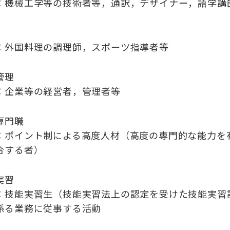
：機械工学等の技術者等，通訳，デザイナー，語学講
：外国料理の調理師，スポーツ指導者等
管理
：
企業等の経営者，管理者等
専門職
：
ポイント制による高度人材
（高度の専門的な能力を
合する者）
実習
：技能実習生（技能実習法上の認定を受けた技能実習
係る業務に従事する活動