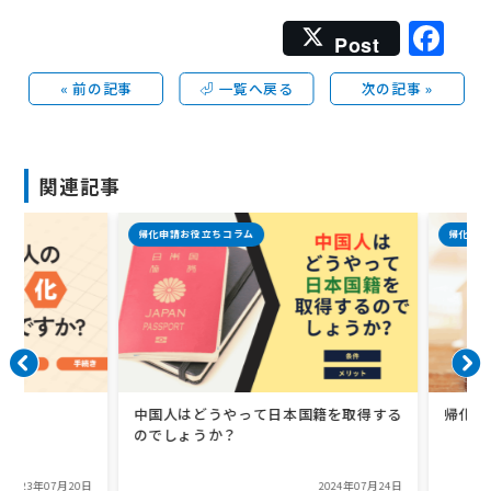
Fa
Post
« 前の記事
⏎ 一覧へ戻る
次の記事 »
関連記事
帰化申請お役立ちコラム
帰化申請お役
中国人はどうやって日本国籍を取得する
帰化の生
のでしょうか？
023年07月20日
2024年07月24日