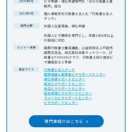
ビザ申請・帰化申請専門の「ゆだ行政書士事
2018年8月
務所」設立
個人事務所を行政書士法人化「行政書士法人
2022年4月
タッチ」
外国人在留資格、帰化申請
専門分野
外国人ビザ関係を専門とし、年間1000件以上
の相談に対応
国際行政書士養成講座、公益財団法人戸田市
セミナー実績
国際交流会、埼玉県日本語ネットワーク、行
政書士TOP10％クラブ、行政書士向け就労ビ
ザ講習会など多数
行政書士法人タッチ
運営サイト
国際結婚＆配偶者ビザサポートセンター
帰化申請サポートセンター
就労ビザサポートセンター
永住ビザサポートセンター
経営管理ビザサポートセンター
アメリカビザサポートセンター
ビザサポートセンター
専門家紹介はこちら