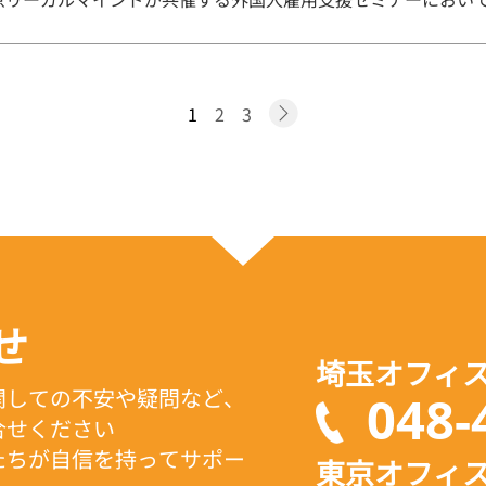
1
2
3
せ
埼玉オフィ
関しての
不安や疑問など、
048-
合せください
たちが
自信を持ってサポー
東京オフィ