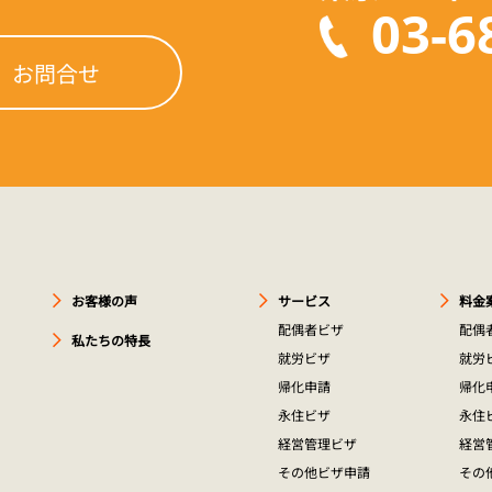
03-6
お問合せ
お客様の声
サービス
料金
配偶者ビザ
配偶
私たちの特長
就労ビザ
就労
帰化申請
帰化
永住ビザ
永住
経営管理ビザ
経営
その他ビザ申請
その