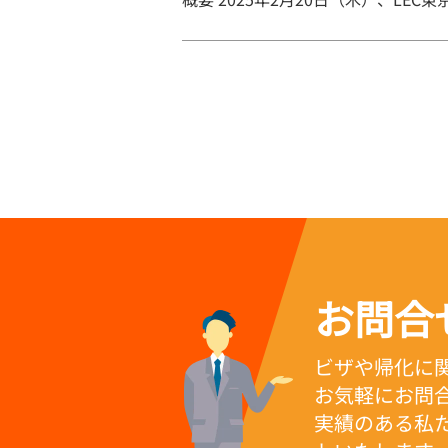
投
稿
の
ペ
ー
ジ
送
り
お問合
ビザや帰化に
お気軽にお問
実績のある私