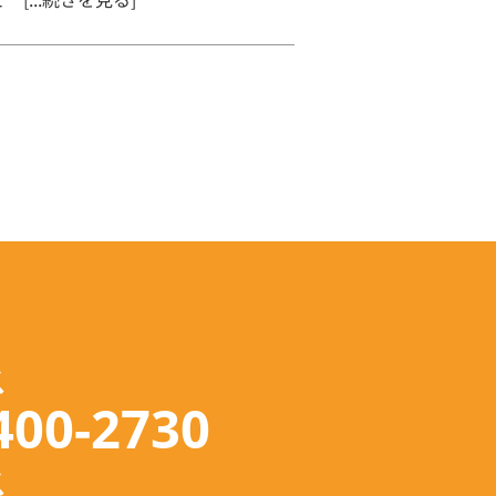
ス
400-2730
ス