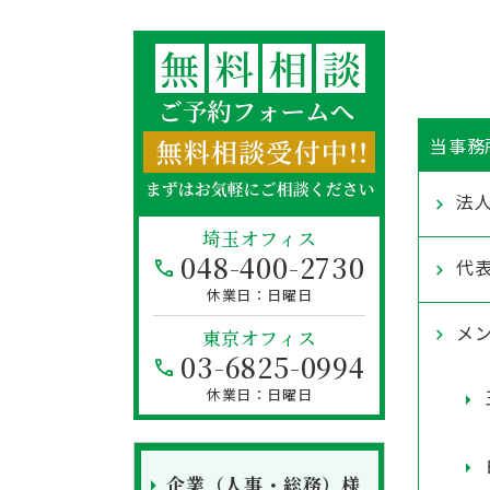
当事務
法
埼玉オフィス
048-400-2730
代
日曜日
メ
東京オフィス
03-6825-0994
日曜日
企業（人事・総務）様