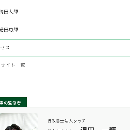
鴨田大輝
湯田功輝
クセス
営サイト一覧
事の監修者
行政書士法人タッチ
湯田 一輝