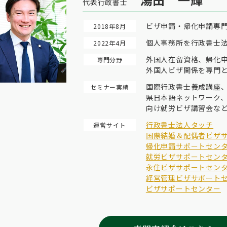
代表行政書士
ビザ申請・帰化申請専
2018年8月
個人事務所を行政書士
2022年4月
外国人在留資格、帰化
専門分野
外国人ビザ関係を専門と
国際行政書士養成講座
セミナー実績
県日本語ネットワーク、
向け就労ビザ講習会な
行政書士法人タッチ
運営サイト
国際結婚＆配偶者ビザ
帰化申請サポートセン
就労ビザサポートセン
永住ビザサポートセン
経営管理ビザサポート
ビザサポートセンター