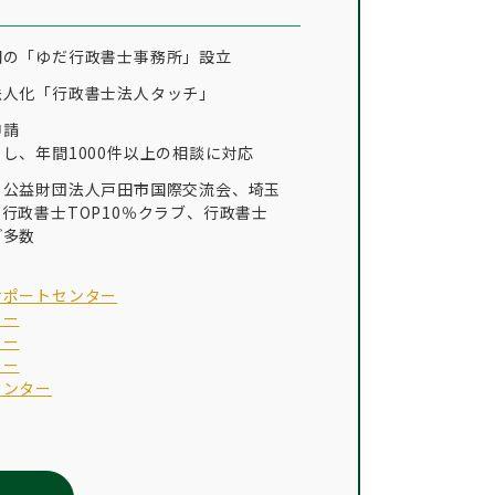
門の「ゆだ行政書士事務所」設立
法人化「行政書士法人タッチ」
申請
し、年間1000件以上の相談に対応
、公益財団法人戸田市国際交流会、埼玉
行政書士TOP10％クラブ、行政書士
ど多数
サポートセンター
ター
ター
ター
センター