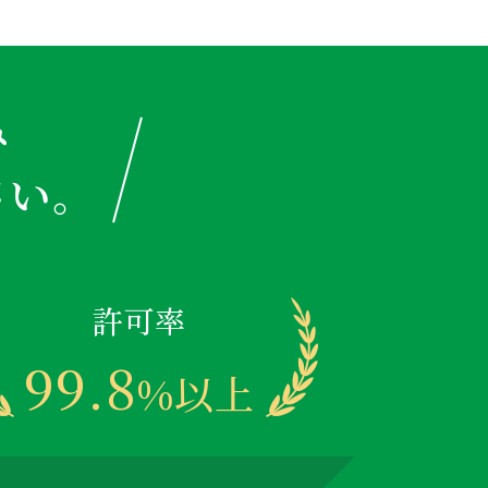
み
さい。
許可率
99.8
%以上