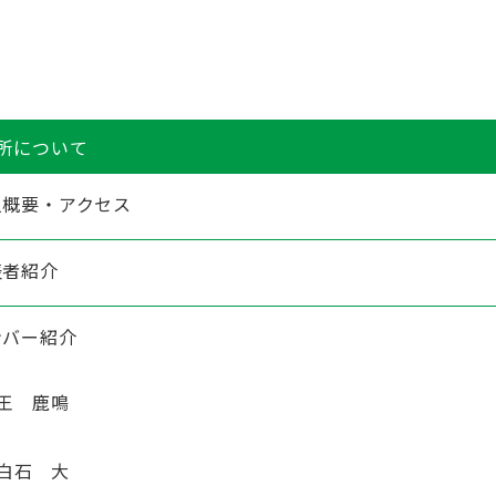
所について
人概要・アクセス
表者紹介
ンバー紹介
王 鹿鳴
白石 大