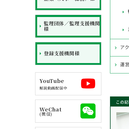
監理団体／監理支援機関
様
ア
登録支援機関様
運
YouTube
解説動画配信中
この記
WeChat
(微信)