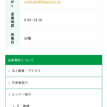
AI
contact@touch.or.jp
L
営
業
9:00~19:30
時
間
休
業
日曜
日
当事務所について
法人概要・アクセス
代表者紹介
メンバー紹介
王 鹿鳴