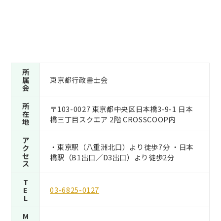
所
属
東京都行政書士会
会
所
〒103-0027 東京都中央区日本橋3-9-1 日本
在
橋三丁目スクエア 2階 CROSSCOOP内
地
ア
・東京駅（八重洲北口）より徒歩7分 ・日本
ク
セ
橋駅（B1出口／D3出口）より徒歩2分
ス
T
E
03-6825-0127
L
M