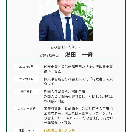
行政書士法人タッチ
湯田 一輝
代表行政書士
ビザ申請・帰化申請専門の「ゆだ行政書士事
2018年8月
務所」設立
個人事務所を行政書士法人化「行政書士法人
2022年4月
タッチ」
外国人在留資格、帰化申請
専門分野
外国人ビザ関係を専門とし、年間1000件以上
の相談に対応
国際行政書士養成講座、公益財団法人戸田市
セミナー実績
国際交流会、埼玉県日本語ネットワーク、行
政書士TOP10％クラブ、行政書士向け就労ビ
ザ講習会など多数
行政書士法人タッチ
運営サイト