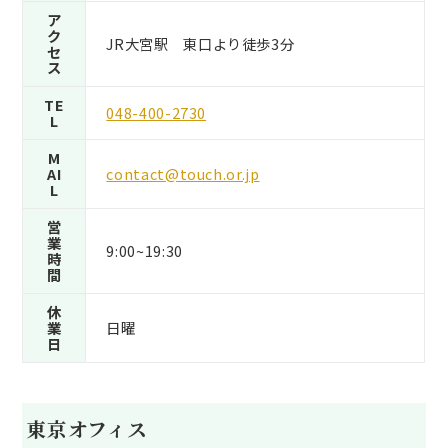
ア
ク
JR大宮駅 東口より徒歩3分
セ
ス
TE
048-400-2730
L
M
AI
contact@touch.or.jp
L
営
業
9:00~19:30
時
間
休
業
日曜
日
東京オフィス