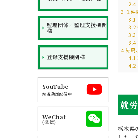
2.4
3
１件
3.1
監理団体／監理支援機関
3.2
様
3.3
3.4
4
結局
登録支援機関様
4.1
4.2
YouTube
解説動画配信中
就
WeChat
(微信)
栃木県
した。