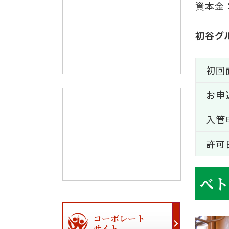
資本金
初谷グ
初回
お申
入管
許可
ベト
コーポレート
サイト