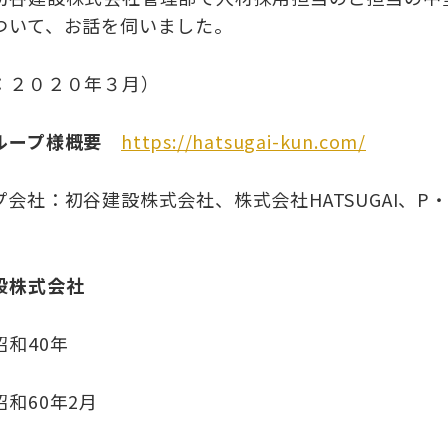
ついて、お話を伺いました。
：２０２０年３月）
ループ様概要
https://hatsugai-kun.com/
プ会社：初谷建設株式会社、株式会社
HATSUGAI
、
P
設株式会社
昭和
40
年
昭和
60
年
2
月