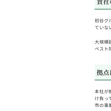
貴社
初谷グ
ていな
大規模
ベスト
拠点
本社が
け負っ
市の事