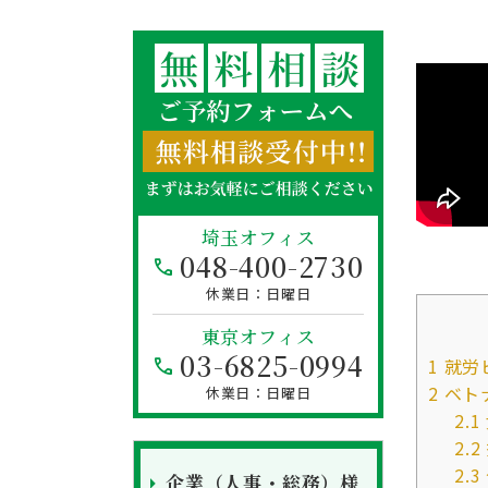
埼玉オフィス
048-400-2730
日曜日
東京オフィス
03-6825-0994
1
就労
2
ベト
日曜日
2.1
2.2
2.3
企業（人事・総務）様