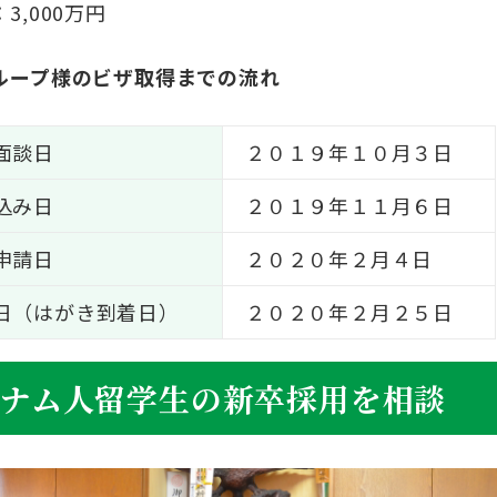
：
3,000
万円
ループ様のビザ取得までの流れ
面談日
２０１９年１０月３日
込み日
２０１９年１１月６日
申請日
２０２０年２月４日
日（はがき到着日）
２０２０年２月２５日
ナム人留学生の新卒採用を相談