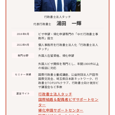
行政書士法人タッチ
湯田 一輝
代表行政書士
ビザ申請・帰化申請専門の「ゆだ行政書士事
2018年8月
務所」設立
個人事務所を行政書士法人化「行政書士法人
2022年4月
タッチ」
外国人在留資格、帰化申請
専門分野
外国人ビザ関係を専門とし、年間1000件以上
の相談に対応
国際行政書士養成講座、公益財団法人戸田市
セミナー実績
国際交流会、埼玉県日本語ネットワーク、行
政書士TOP10％クラブ、行政書士向け就労ビ
ザ講習会など多数
行政書士法人タッチ
運営サイト
国際結婚＆配偶者ビザサポートセン
ター
帰化申請サポートセンター