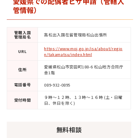
愛媛県での配偶者ビザ申請（管轄入
管情報）
管轄入国
高松出入国在留管理局松山出張所
管理局名
https://www.moj.go.jp/isa/about/regio
URL
n/takamatsu/index.html
愛媛県松山市宮田町188-6 松山地方合同庁
住所
舎1階
電話番号
089-932-0895
９時～１２時、１３時～１６時 (土・日曜
受付時間
日、休日を除く)
無料相談