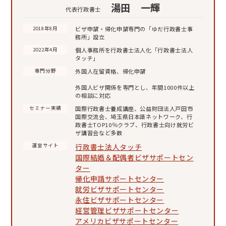
湯田 一輝
代表行政書士
ビザ申請・帰化申請専門の「ゆだ行政書士事
2018年8月
務所」設立
個人事務所を行政書士法人化「行政書士法人
2022年4月
タッチ」
外国人在留資格、帰化申請
専門分野
外国人ビザ関係を専門とし、年間1000件以上
の相談に対応
国際行政書士養成講座、公益財団法人戸田市
セミナー実績
国際交流会、埼玉県日本語ネットワーク、行
政書士TOP10％クラブ、行政書士向け就労ビ
ザ講習会など多数
行政書士法人タッチ
運営サイト
国際結婚＆配偶者ビザサポートセン
ター
帰化申請サポートセンター
就労ビザサポートセンター
永住ビザサポートセンター
経営管理ビザサポートセンター
アメリカビザサポートセンター