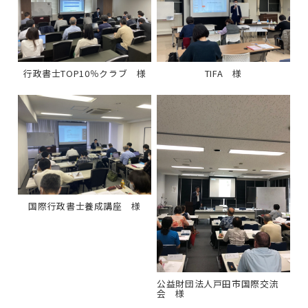
行政書士TOP10％クラブ 様
TIFA 様
国際行政書士養成講座 様
公益財団法人戸田市国際交流
会 様