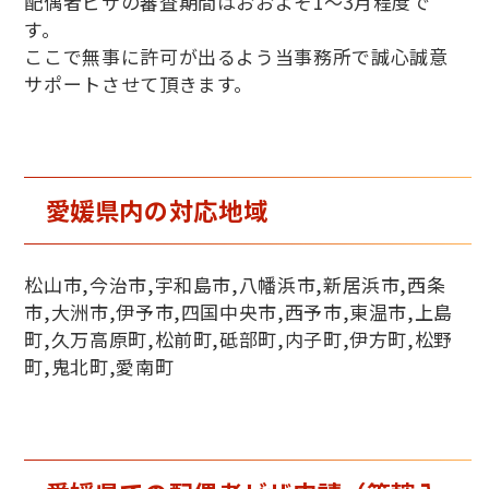
配偶者ビザの審査期間はおおよそ1～3月程度で
す。
ここで無事に許可が出るよう当事務所で誠心誠意
サポートさせて頂きます。
愛媛県内の対応地域
松山市,今治市,宇和島市,八幡浜市,新居浜市,西条
市,大洲市,伊予市,四国中央市,西予市,東温市,上島
町,久万高原町,松前町,砥部町,内子町,伊方町,松野
町,鬼北町,愛南町