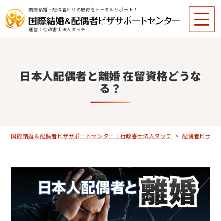
国際結婚・配偶者ビザの取得をトータルサポート！
運営：行政書士法人タッチ
日本人配偶者と離婚 在留資格どうな
る？
国際結婚＆配偶者ビザサポートセンター｜行政書士法人タッチ
>
配偶者ビザに