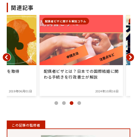
関連記事
配偶者ビザに関する解説コラム
配偶者ビザに
取得
配偶者ビザとは？日本での国際結婚に関
配偶者ビ
わる手続きを行政書士が解説
019年06月01日
2024年10月16日
この記事の監修者