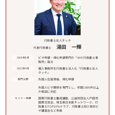
行政書士法人タッチ
湯田 一輝
代表行政書士
ビザ申請・帰化申請専門の「ゆだ行政書士事
2018年8月
務所」設立
個人事務所を行政書士法人化「行政書士法人
2022年4月
タッチ」
外国人在留資格、帰化申請
専門分野
外国人ビザ関係を専門とし、年間1000件以上
の相談に対応
国際行政書士養成講座、公益財団法人戸田市
セミナー実績
国際交流会、埼玉県日本語ネットワーク、行
政書士TOP10％クラブ、行政書士向け就労ビ
ザ講習会など多数